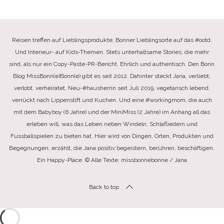
Reisen treffen auf Lieblingsprodukte, Bonner Lieblingsorte auf das #ootd.
Und Interieur- auf Kids-Themen. Stets unterhaltsame Stories, die mehr
sind, als nur ein Copy-Paste-PR-Bericht. Ehrlich und authentisch. Den Bonn
Blog MissBonn(e)Bonn(e) gibt es seit 2012. Dahinter steckt Jana, verliebt,
verlobt, verheiratet, Neu-#hausherrin seit Juli 2019, vegetarisch lebend,
verrückt nach Lippenstift und Kuchen. Und eine #workingmom, die auch
mit dem Babyboy (6 Jahre) und der MiniMiss (2 Jahre) im Anhang all das
erleben will, was das Leben neben Windeln, Schlafliedern und
Fussballspielen zu bieten hat. Hier wird von Dingen, Orten, Produkten und
Begegnungen, erzählt, die Jana positiv begeistern, berühren, beschäftigen.
Ein Happy-Place. © Alle Texte: missbonnebonne / Jana
Back to top