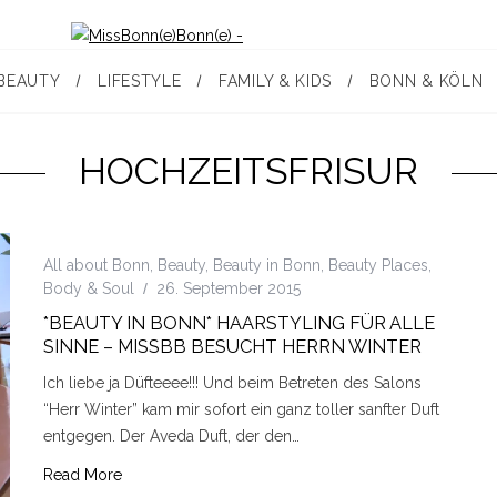
BEAUTY
LIFESTYLE
FAMILY & KIDS
BONN & KÖLN
HOCHZEITSFRISUR
All about Bonn
,
Beauty
,
Beauty in Bonn
,
Beauty Places
,
Body & Soul
26. September 2015
*BEAUTY IN BONN* HAARSTYLING FÜR ALLE
SINNE – MISSBB BESUCHT HERRN WINTER
Ich liebe ja Düfteeee!!! Und beim Betreten des Salons
“Herr Winter” kam mir sofort ein ganz toller sanfter Duft
entgegen. Der Aveda Duft, der den…
Read More