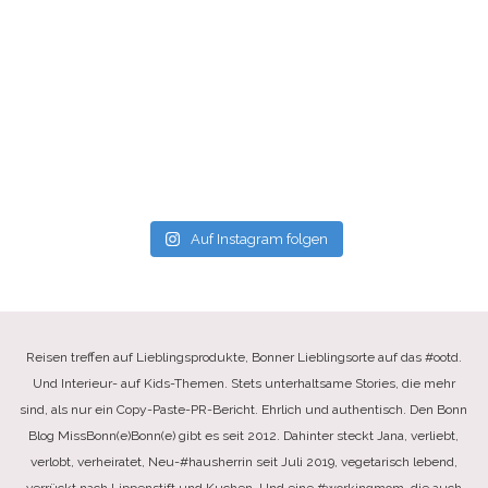
Auf Instagram folgen
Reisen treffen auf Lieblingsprodukte, Bonner Lieblingsorte auf das #ootd.
Und Interieur- auf Kids-Themen. Stets unterhaltsame Stories, die mehr
sind, als nur ein Copy-Paste-PR-Bericht. Ehrlich und authentisch. Den Bonn
Blog MissBonn(e)Bonn(e) gibt es seit 2012. Dahinter steckt Jana, verliebt,
verlobt, verheiratet, Neu-#hausherrin seit Juli 2019, vegetarisch lebend,