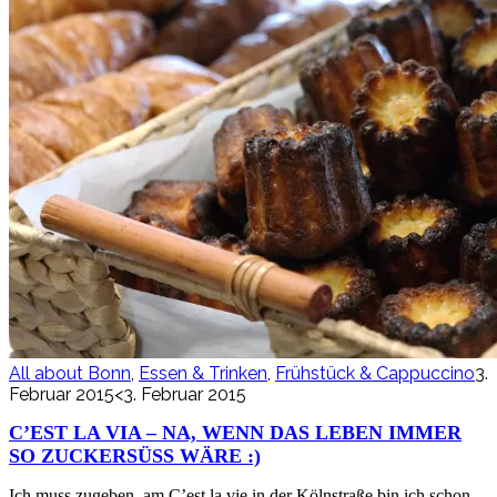
All about Bonn
,
Essen & Trinken
,
Frühstück & Cappuccino
3.
Februar 2015
<3. Februar 2015
C’EST LA VIA – NA, WENN DAS LEBEN IMMER
SO ZUCKERSÜSS WÄRE :)
Ich muss zugeben, am C’est la vie in der Kölnstraße bin ich schon