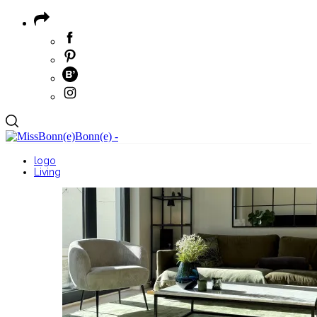
logo
Living