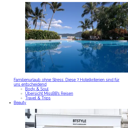
Familienurlaub ohne Stress: Diese 7 Hotelkriterien sind für
uns entscheidend
Body & Soul
Übersicht MissBB’s Reisen
Travel & Trips
Beauty