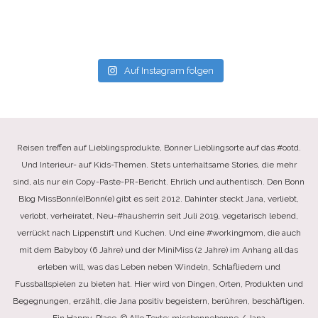
Auf Instagram folgen
Reisen treffen auf Lieblingsprodukte, Bonner Lieblingsorte auf das #ootd.
Und Interieur- auf Kids-Themen. Stets unterhaltsame Stories, die mehr
sind, als nur ein Copy-Paste-PR-Bericht. Ehrlich und authentisch. Den Bonn
Blog MissBonn(e)Bonn(e) gibt es seit 2012. Dahinter steckt Jana, verliebt,
verlobt, verheiratet, Neu-#hausherrin seit Juli 2019, vegetarisch lebend,
verrückt nach Lippenstift und Kuchen. Und eine #workingmom, die auch
mit dem Babyboy (6 Jahre) und der MiniMiss (2 Jahre) im Anhang all das
erleben will, was das Leben neben Windeln, Schlafliedern und
Fussballspielen zu bieten hat. Hier wird von Dingen, Orten, Produkten und
Begegnungen, erzählt, die Jana positiv begeistern, berühren, beschäftigen.