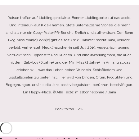
Reisen treffen auf Lieblingsprodukte, Bonner Lieblingsorte auf das #ootd.
Und Interieur- auf Kids-Themen. Stets unterhaltsame Stories, die mehr
sind, als nur ein Copy-Paste-PR-Bericht. Ehrlich und authentisch. Den Bonn
Blog MissBonn(e)Bonn(e) gibt es seit 2012. Dahinter steckt Jana, verliebt,
verlobt, verheiratet, Neu-#hausherrin seit Juli 2019, vegetarisch lebend,
verrückt nach Lippenstift und Kuchen. Und eine #workingmom, die auch
mit dem Babyboy (6 Jahre) und der MiniMiss (2 Jahre) im Anhang all das
erleben will, was das Leben neben Windeln, Schlafliedern und
Fussballspielen zu bieten hat. Hier wird von Dingen, Orten, Produkten und
Begegnungen, erzählt, die Jana positiv begeistern, berühren, beschäftigen.
Ein Happy-Place. © Alle Texte: missbonnebonne / Jana
Back to top