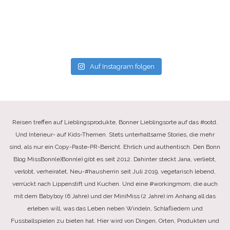
Auf Instagram folgen
Reisen treffen auf Lieblingsprodukte, Bonner Lieblingsorte auf das #ootd.
Und Interieur- auf Kids-Themen. Stets unterhaltsame Stories, die mehr
sind, als nur ein Copy-Paste-PR-Bericht. Ehrlich und authentisch. Den Bonn
Blog MissBonn(e)Bonn(e) gibt es seit 2012. Dahinter steckt Jana, verliebt,
verlobt, verheiratet, Neu-#hausherrin seit Juli 2019, vegetarisch lebend,
verrückt nach Lippenstift und Kuchen. Und eine #workingmom, die auch
mit dem Babyboy (6 Jahre) und der MiniMiss (2 Jahre) im Anhang all das
erleben will, was das Leben neben Windeln, Schlafliedern und
Fussballspielen zu bieten hat. Hier wird von Dingen, Orten, Produkten und