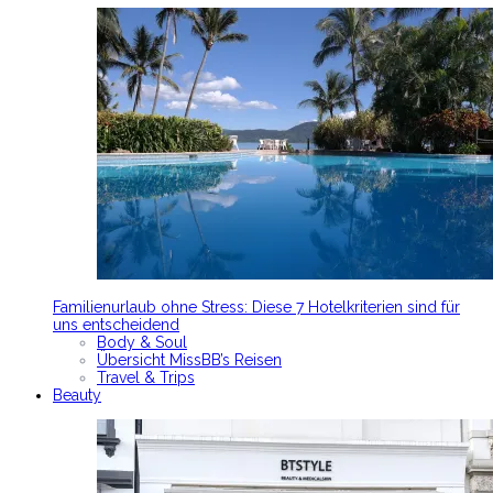
Familienurlaub ohne Stress: Diese 7 Hotelkriterien sind für
uns entscheidend
Body & Soul
Übersicht MissBB’s Reisen
Travel & Trips
Beauty