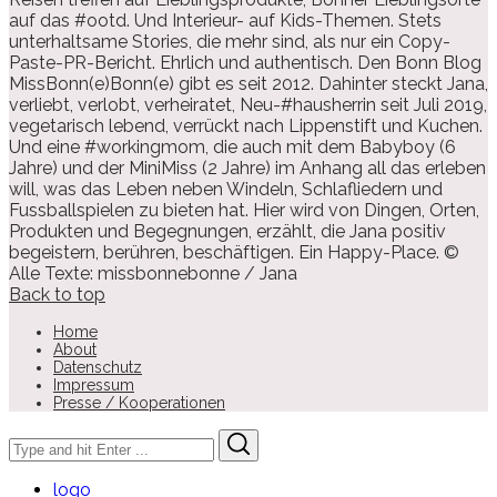
auf das #ootd. Und Interieur- auf Kids-Themen. Stets
unterhaltsame Stories, die mehr sind, als nur ein Copy-
Paste-PR-Bericht. Ehrlich und authentisch. Den Bonn Blog
MissBonn(e)Bonn(e) gibt es seit 2012. Dahinter steckt Jana,
verliebt, verlobt, verheiratet, Neu-#hausherrin seit Juli 2019,
vegetarisch lebend, verrückt nach Lippenstift und Kuchen.
Und eine #workingmom, die auch mit dem Babyboy (6
Jahre) und der MiniMiss (2 Jahre) im Anhang all das erleben
will, was das Leben neben Windeln, Schlafliedern und
Fussballspielen zu bieten hat. Hier wird von Dingen, Orten,
Produkten und Begegnungen, erzählt, die Jana positiv
begeistern, berühren, beschäftigen. Ein Happy-Place. ©
Alle Texte: missbonnebonne / Jana
Back to top
Home
About
Datenschutz
Impressum
Presse / Kooperationen
Search
Search
for:
logo