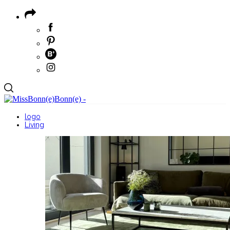
logo
Living