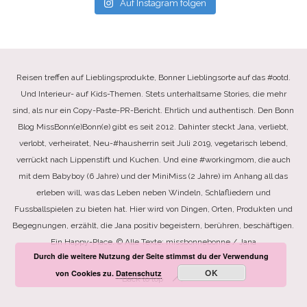
Auf Instagram folgen
Reisen treffen auf Lieblingsprodukte, Bonner Lieblingsorte auf das #ootd.
Und Interieur- auf Kids-Themen. Stets unterhaltsame Stories, die mehr
sind, als nur ein Copy-Paste-PR-Bericht. Ehrlich und authentisch. Den Bonn
Blog MissBonn(e)Bonn(e) gibt es seit 2012. Dahinter steckt Jana, verliebt,
verlobt, verheiratet, Neu-#hausherrin seit Juli 2019, vegetarisch lebend,
verrückt nach Lippenstift und Kuchen. Und eine #workingmom, die auch
mit dem Babyboy (6 Jahre) und der MiniMiss (2 Jahre) im Anhang all das
erleben will, was das Leben neben Windeln, Schlafliedern und
Fussballspielen zu bieten hat. Hier wird von Dingen, Orten, Produkten und
Begegnungen, erzählt, die Jana positiv begeistern, berühren, beschäftigen.
Ein Happy-Place. © Alle Texte: missbonnebonne / Jana
Durch die weitere Nutzung der Seite stimmst du der Verwendung
OK
von Cookies zu.
Datenschutz
Back to top