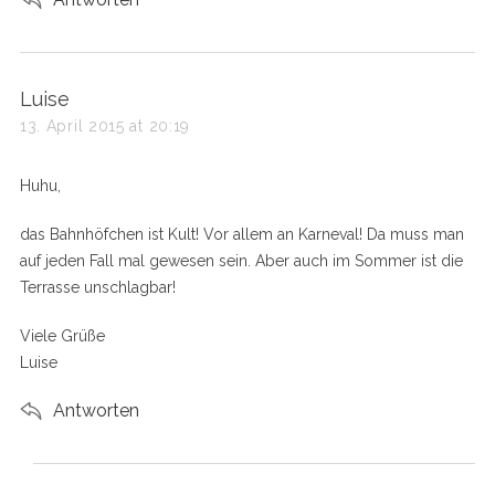
s
Luise
a
13. April 2015 at 20:19
y
s
Huhu,
:
das Bahnhöfchen ist Kult! Vor allem an Karneval! Da muss man
auf jeden Fall mal gewesen sein. Aber auch im Sommer ist die
Terrasse unschlagbar!
Viele Grüße
Luise
Antworten