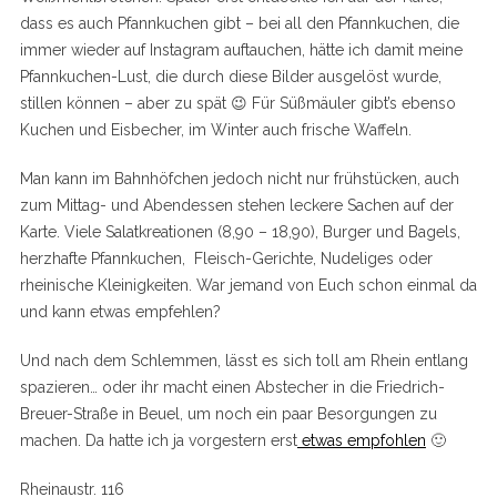
dass es auch Pfannkuchen gibt – bei all den Pfannkuchen, die
immer wieder auf Instagram auftauchen, hätte ich damit meine
Pfannkuchen-Lust, die durch diese Bilder ausgelöst wurde,
stillen können – aber zu spät 😉 Für Süßmäuler gibt’s ebenso
Kuchen und Eisbecher, im Winter auch frische Waffeln.
Man kann im Bahnhöfchen jedoch nicht nur frühstücken, auch
zum Mittag- und Abendessen stehen leckere Sachen auf der
Karte. Viele Salatkreationen (8,90 – 18,90), Burger und Bagels,
herzhafte Pfannkuchen, Fleisch-Gerichte, Nudeliges oder
rheinische Kleinigkeiten. War jemand von Euch schon einmal da
und kann etwas empfehlen?
Und nach dem Schlemmen, lässt es sich toll am Rhein entlang
spazieren… oder ihr macht einen Abstecher in die Friedrich-
Breuer-Straße in Beuel, um noch ein paar Besorgungen zu
machen. Da hatte ich ja vorgestern erst
etwas empfohlen
🙂
Rheinaustr. 116