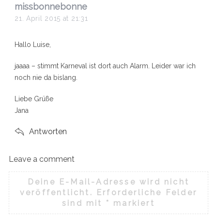
s
missbonnebonne
a
21. April 2015 at 21:31
y
s
Hallo Luise,
:
jaaaa – stimmt Karneval ist dort auch Alarm. Leider war ich
noch nie da bislang.
S
e
a
Liebe Grüße
r
Jana
c
h
Antworten
f
o
r
Leave a comment
L
:
e
Deine E-Mail-Adresse wird nicht
a
veröffentlicht.
Erforderliche Felder
v
sind mit
*
markiert
e