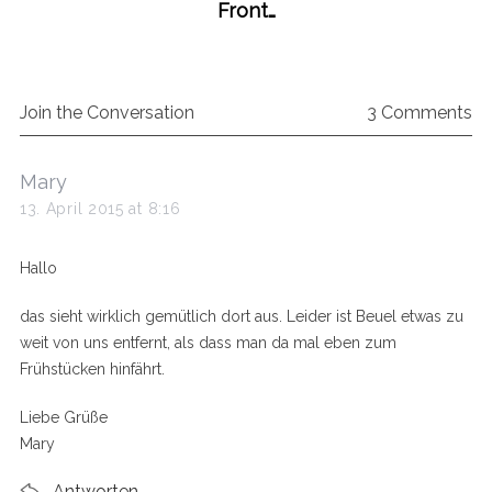
Front…
Join the Conversation
3 Comments
s
Mary
a
13. April 2015 at 8:16
y
s
Hallo
:
das sieht wirklich gemütlich dort aus. Leider ist Beuel etwas zu
weit von uns entfernt, als dass man da mal eben zum
Frühstücken hinfährt.
Liebe Grüße
Mary
Antworten