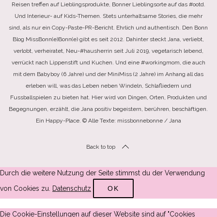
Reisen treffen auf Lieblingsprodukte, Bonner Lieblingsorte auf das #ootd.
Und Interieur- auf Kids-Themen. Stets unterhaltsame Stories, die mehr
sind, als nur ein Copy-Paste-PR-Bericht. Ehrlich und authentisch. Den Bonn
Blog MissBonn(e)Bonn(e) gibt es seit 2012. Dahinter steckt Jana, verliebt,
verlobt, verheiratet, Neu-#hausherrin seit Juli 2019, vegetarisch lebend,
verrückt nach Lippenstift und Kuchen. Und eine #workingmom, die auch
mit dem Babyboy (6 Jahre) und der MiniMiss (2 Jahre) im Anhang all das
erleben will, was das Leben neben Windeln, Schlafliedern und
Fussballspielen zu bieten hat. Hier wird von Dingen, Orten, Produkten und
Begegnungen, erzählt, die Jana positiv begeistern, berühren, beschäftigen.
Ein Happy-Place. © Alle Texte: missbonnebonne / Jana
Back to top
Durch die weitere Nutzung der Seite stimmst du der Verwendung
von Cookies zu.
Datenschutz
OK
Die Cookie-Einstellungen auf dieser Website sind auf "Cookies