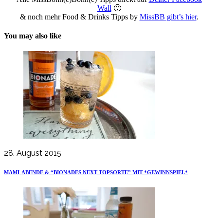
Wall
🙂
& noch mehr Food & Drinks Tipps by
MissBB gibt’s hier
.
You may also like
28. August 2015
MAMI-ABENDE & “BIONADES NEXT TOPSORTE” MIT *GEWINNSPIEL*