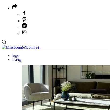
logo
Living