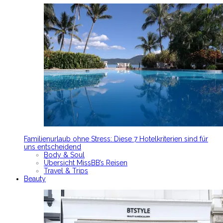
Familienurlaub ohne Stress: Diese 7 Hotelkriterien sind für
uns entscheidend
Body & Soul
Übersicht MissBB’s Reisen
Travel & Trips
Beauty