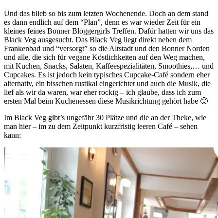
Und das blieb so bis zum letzten Wochenende. Doch an dem stand
es dann endlich auf dem “Plan”, denn es war wieder Zeit für ein
kleines feines Bonner Bloggergirls Treffen. Dafür hatten wir uns das
Black Veg ausgesucht. Das Black Veg liegt direkt neben dem
Frankenbad und “versorgt” so die Altstadt und den Bonner Norden
und alle, die sich für vegane Köstlichkeiten auf den Weg machen,
mit Kuchen, Snacks, Salaten, Kaffeespezialitäten, Smoothies,… und
Cupcakes. Es ist jedoch kein typisches Cupcake-Café sondern eher
alternativ, ein bisschen rustikal eingerichtet und auch die Musik, die
lief als wir da waren, war eher rockig – ich glaube, dass ich zum
ersten Mal beim Kuchenessen diese Musikrichtung gehört habe 🙂
Im Black Veg gibt’s ungefähr 30 Plätze und die an der Theke, wie
man hier – im zu dem Zeitpunkt kurzfristig leeren Café – sehen
kann: