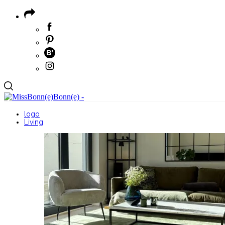
logo
Living