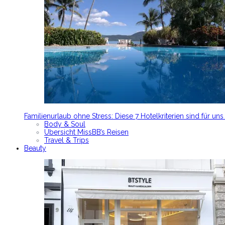
Familienurlaub ohne Stress: Diese 7 Hotelkriterien sind für un
Body & Soul
Übersicht MissBB’s Reisen
Travel & Trips
Beauty