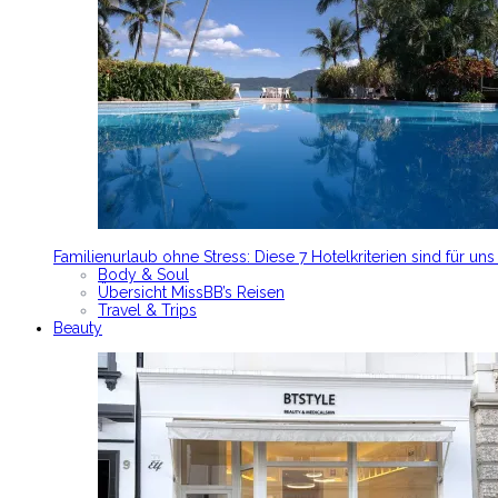
Familienurlaub ohne Stress: Diese 7 Hotelkriterien sind für un
Body & Soul
Übersicht MissBB’s Reisen
Travel & Trips
Beauty