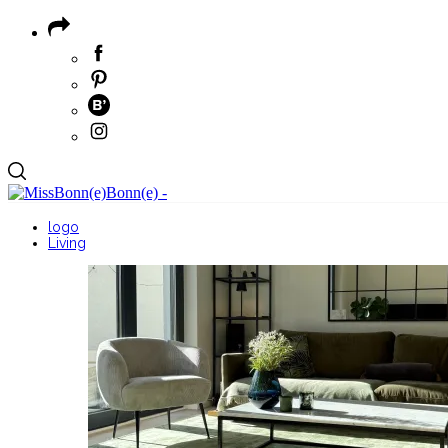
logo
Living