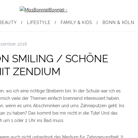
BEAUTY
LIFESTYLE
FAMILY & KIDS
BONN & KÖLN
ezember 2016
ON SMILING / SCHÖNE
IT ZENDIUM
en, wo ich eine richtige Streberin bin. In der Schule war ich es
 mich viele der Themen einfach brennend interessiert haben,
 dann, wenn es ums Abschminken und ums Zähneputzen geht. Ins
an zu haben? Das kommt bei mir nicht in die Tüte! Und das
h um 1 oder 2 Uhr ins Bad muss.
wenn auch nicht unbedingt das Medium für Zahngesundheit ;)),