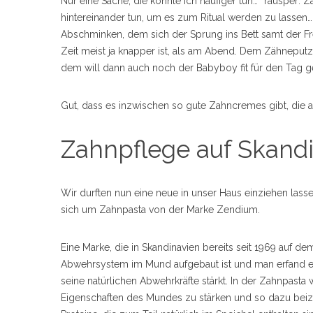
Nur eine Sache, die könnte ich häufiger tun… *räusper:
hintereinander tun, um es zum Ritual werden zu lasse
Abschminken, dem sich der Sprung ins Bett samt der Fre
Zeit meist ja knapper ist, als am Abend. Dem Zähneput
dem will dann auch noch der Babyboy fit für den Tag 
Gut, dass es inzwischen so gute Zahncremes gibt, die a
Zahnpflege auf Skand
Wir durften nun eine neue in unser Haus einziehen lasse
sich um Zahnpasta von der Marke Zendium.
Eine Marke, die in Skandinavien bereits seit 1969 auf de
Abwehrsystem im Mund aufgebaut ist und man erfand ei
seine natürlichen Abwehrkräfte stärkt. In der Zahnpasta
Eigenschaften des Mundes zu stärken und so dazu beiz