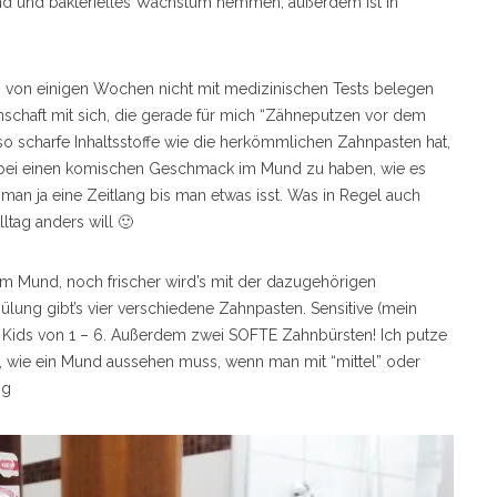
 sind und bakterielles Wachstum hemmen, außerdem ist in
tz von einigen Wochen nicht mit medizinischen Tests belegen
nschaft mit sich, die gerade für mich “Zähneputzen vor dem
so scharfe Inhaltsstoffe wie die herkömmlichen Zahnpasten hat,
bei einen komischen Geschmack im Mund zu haben, wie es
 man ja eine Zeitlang bis man etwas isst. Was in Regel auch
ltag anders will 🙂
im Mund, noch frischer wird’s mit der dazugehörigen
ng gibt’s vier verschiedene Zahnpasten. Sensitive (mein
ür Kids von 1 – 6. Außerdem zwei SOFTE Zahnbürsten! Ich putze
al, wie ein Mund aussehen muss, wenn man mit “mittel” oder
mg