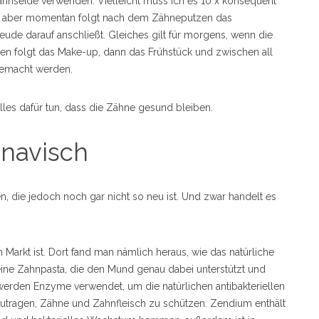
 Zahnseide verwenden. Vielleicht muss ich es 10 x konsequent
n… aber momentan folgt nach dem Zähneputzen das
ude darauf anschließt. Gleiches gilt für morgens, wenn die
zen folgt das Make-up, dann das Frühstück und zwischen all
gemacht werden.
lles dafür tun, dass die Zähne gesund bleiben.
inavisch
n, die jedoch noch gar nicht so neu ist. Und zwar handelt es
m Markt ist. Dort fand man nämlich heraus, wie das natürliche
ne Zahnpasta, die den Mund genau dabei unterstützt und
 werden Enzyme verwendet, um die natürlichen antibakteriellen
utragen, Zähne und Zahnfleisch zu schützen. Zendium enthält