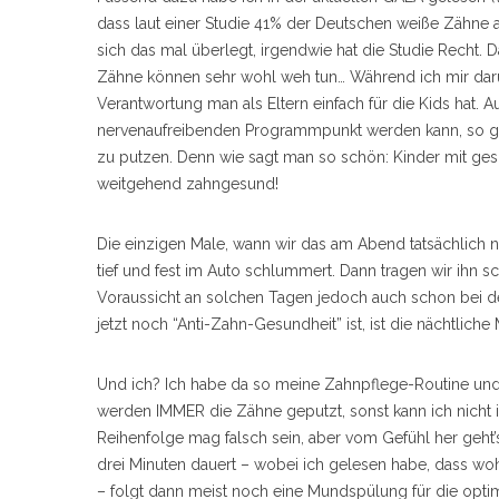
dass laut einer Studie 41% der Deutschen weiße Zähne a
sich das mal überlegt, irgendwie hat die Studie Recht. 
Zähne können sehr wohl weh tun… Während ich mir darüb
Verantwortung man als Eltern einfach für die Kids ha
nervenaufreibenden Programmpunkt werden kann, so gi
zu putzen. Denn wie sagt man so schön: Kinder mit ge
weitgehend zahngesund!
Die einzigen Male, wann wir das am Abend tatsächlich n
tief und fest im Auto schlummert. Dann tragen wir ihn s
Voraussicht an solchen Tagen jedoch auch schon bei de
jetzt noch “Anti-Zahn-Gesundheit” ist, ist die nächtliche 
Und ich? Ich habe da so meine Zahnpflege-Routine und
werden IMMER die Zähne geputzt, sonst kann ich nicht i
Reihenfolge mag falsch sein, aber vom Gefühl her geht
drei Minuten dauert – wobei ich gelesen habe, dass woh
– folgt dann meist noch eine Mundspülung für die optim