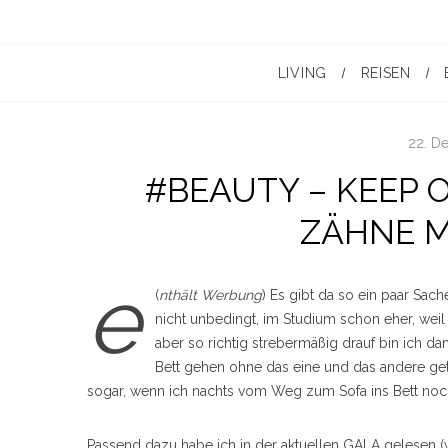
LIVING
REISEN
22. D
#BEAUTY – KEEP 
ZÄHNE M
e
(
nthält Werbung
) Es gibt da so ein paar Sach
nicht unbedingt, im Studium schon eher, weil
aber so richtig strebermäßig drauf bin ich
Bett gehen ohne das eine und das andere get
sogar, wenn ich nachts vom Weg zum Sofa ins Bett noc
Passend dazu habe ich in der aktuellen GALA gelesen (