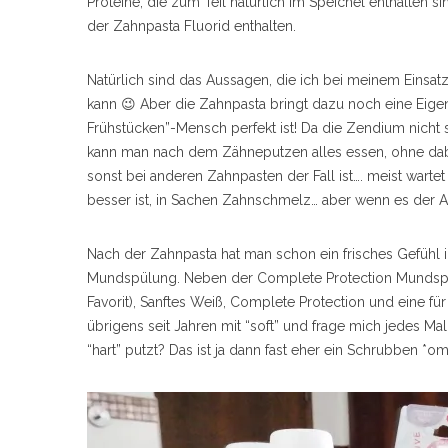
Proteine, die zum Teil natürlich im Speichel enthalten
der Zahnpasta Fluorid enthalten.
Natürlich sind das Aussagen, die ich bei meinem Einsa
kann 😉 Aber die Zahnpasta bringt dazu noch eine Eige
Frühstücken”-Mensch perfekt ist! Da die Zendium nicht 
kann man nach dem Zähneputzen alles essen, ohne da
sonst bei anderen Zahnpasten der Fall ist…. meist wartet
besser ist, in Sachen Zahnschmelz… aber wenn es der Al
Nach der Zahnpasta hat man schon ein frisches Gefühl 
Mundspülung. Neben der Complete Protection Mundspülu
Favorit), Sanftes Weiß, Complete Protection und eine f
übrigens seit Jahren mit “soft” und frage mich jedes M
“hart” putzt? Das ist ja dann fast eher ein Schrubben *o