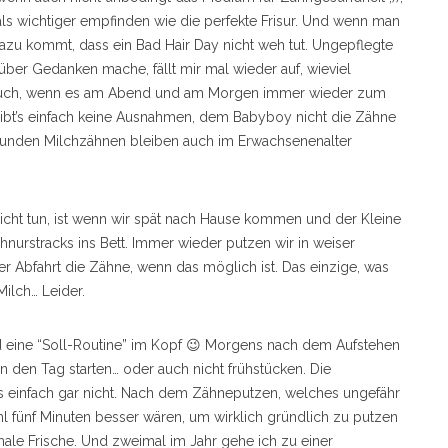
ls wichtiger empfinden wie die perfekte Frisur. Und wenn man
Dazu kommt, dass ein Bad Hair Day nicht weh tut. Ungepflegte
er Gedanken mache, fällt mir mal wieder auf, wieviel
t. Auch, wenn es am Abend und am Morgen immer wieder zum
bt’s einfach keine Ausnahmen, dem Babyboy nicht die Zähne
sunden Milchzähnen bleiben auch im Erwachsenenalter
icht tun, ist wenn wir spät nach Hause kommen und der Kleine
chnurstracks ins Bett. Immer wieder putzen wir in weiser
r Abfahrt die Zähne, wenn das möglich ist. Das einzige, was
Milch… Leider.
 eine “Soll-Routine” im Kopf 😉 Morgens nach dem Aufstehen
n den Tag starten… oder auch nicht frühstücken. Die
’s einfach gar nicht. Nach dem Zähneputzen, welches ungefähr
l fünf Minuten besser wären, um wirklich gründlich zu putzen
ale Frische. Und zweimal im Jahr gehe ich zu einer