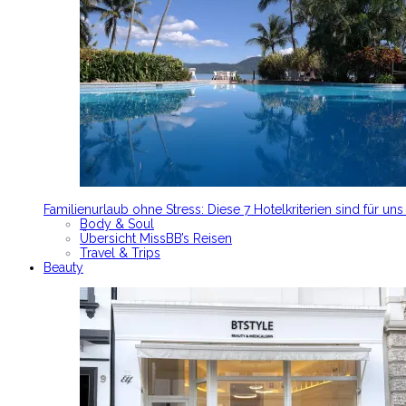
Familienurlaub ohne Stress: Diese 7 Hotelkriterien sind für un
Body & Soul
Übersicht MissBB’s Reisen
Travel & Trips
Beauty