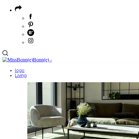
logo
Living