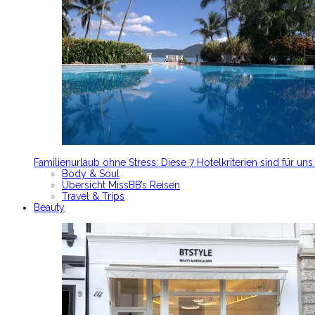
Familienurlaub ohne Stress: Diese 7 Hotelkriterien sind für un
Body & Soul
Übersicht MissBB’s Reisen
Travel & Trips
Beauty