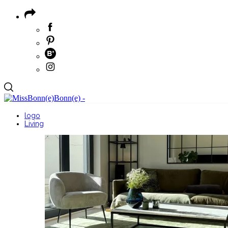
logo
Living