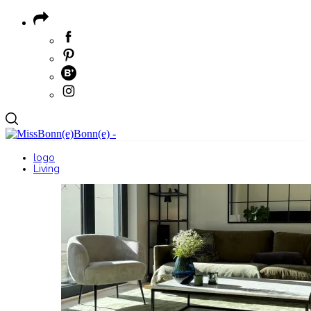
logo
Living