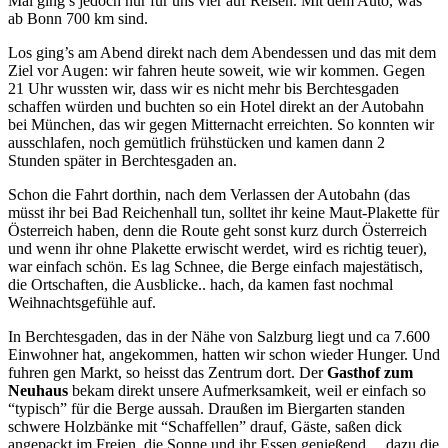
Mal ging’s jedoch nur für uns vier auf Reisen. Mit dem Auto, was
ab Bonn 700 km sind.
Los ging’s am Abend direkt nach dem Abendessen und das mit dem
Ziel vor Augen: wir fahren heute soweit, wie wir kommen. Gegen
21 Uhr wussten wir, dass wir es nicht mehr bis Berchtesgaden
schaffen würden und buchten so ein Hotel direkt an der Autobahn
bei München, das wir gegen Mitternacht erreichten. So konnten wir
ausschlafen, noch gemütlich frühstücken und kamen dann 2
Stunden später in Berchtesgaden an.
Schon die Fahrt dorthin, nach dem Verlassen der Autobahn (das
müsst ihr bei Bad Reichenhall tun, solltet ihr keine Maut-Plakette für
Österreich haben, denn die Route geht sonst kurz durch Österreich
und wenn ihr ohne Plakette erwischt werdet, wird es richtig teuer),
war einfach schön. Es lag Schnee, die Berge einfach majestätisch,
die Ortschaften, die Ausblicke.. hach, da kamen fast nochmal
Weihnachtsgefühle auf.
In Berchtesgaden, das in der Nähe von Salzburg liegt und ca 7.600
Einwohner hat, angekommen, hatten wir schon wieder Hunger. Und
fuhren gen Markt, so heisst das Zentrum dort. Der
Gasthof zum
Neuhaus
bekam direkt unsere Aufmerksamkeit, weil er einfach so
“typisch” für die Berge aussah. Draußen im Biergarten standen
schwere Holzbänke mit “Schaffellen” drauf, Gäste, saßen dick
angepackt im Freien, die Sonne und ihr Essen genießend… dazu die