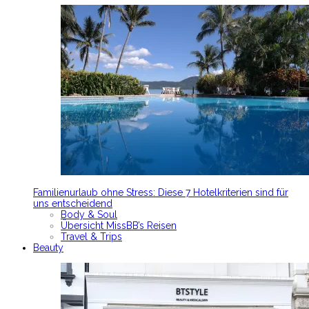
Familienurlaub ohne Stress: Diese 7 Hotelkriterien sind für
uns entscheidend
Body & Soul
Übersicht MissBB’s Reisen
Travel & Trips
Beauty