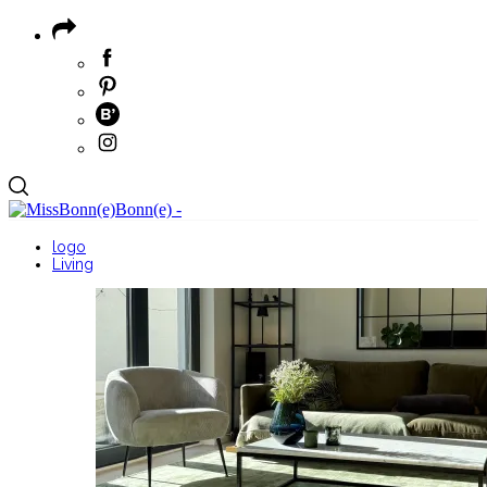
logo
Living