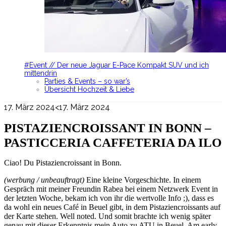
#Event // Der neue Jaguar E-Pace Kompakt SUV und ich
mittendrin
Parties & Events – so war’s
Übersicht Hochzeit & Liebe
17. März 2024
<17. März 2024
PISTAZIENCROISSANT IN BONN –
PASTICCERIA CAFFETERIA DA ILO
Ciao! Du Pistaziencroissant in Bonn.
(werbung / unbeauftragt)
Eine kleine Vorgeschichte. In einem
Gespräch mit meiner Freundin Rabea bei einem Netzwerk Event in
der letzten Woche, bekam ich von ihr die wertvolle Info ;), dass es
da wohl ein neues Café in Beuel gibt, in dem Pistaziencroissants auf
der Karte stehen. Well noted. Und somit brachte ich wenig später
genau mit dieser Erkenntnis mein Auto zu ATU in Beuel. Am early