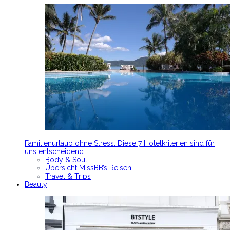
Familienurlaub ohne Stress: Diese 7 Hotelkriterien sind für
uns entscheidend
Body & Soul
Übersicht MissBB’s Reisen
Travel & Trips
Beauty