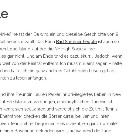
le
winkel” heisst der. Da wird ein und dieselbe Geschichte von 8
kel heraus erzählt. Das Buch
Bad Summer People
ist auch so
en Long Island, auf der die NY High Society ihre
t es gar nicht. Und am Ende wird es dazu skurril. Jedoch, wenn
weit von der Realität entfernt. Ich muss nur eins sagen – hätte
 dann hätte ich ein ganz anderes Gefühl beim Lesen gehabt.
inten zu lesen anfangen.
ihre Freundin Lauren Parker ihr privilegiertes Leben in New
f Fire Island zu verbringen, einer idyllischen Düneninsel,
 kennt sich seit Jahren und vertreibt sich die Zeit mit Tennis,
 Ehemänner checken die Börsenkurse, bei Jen und ihren
tiven Tennislehrer begonnen – es scheint, ein ganz normaler
in einer Böschung gefunden wird. Und während die Tage