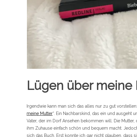
S
e
a
r
c
h
f
o
r
Lügen über meine 
:
Irgendwie kann man sich das alles nur zu gut vorstellen
meine Mutter
“. Ein Nachbarskind, das ein und ausgeht u
Vater, der im Dorf Ansehen bekommen will. Die Mutter, d
ihm Zuhause einfach schön und bequem macht. Jedoch se
sich das Buch. Erst konnte ich gar nicht glauben, dass 