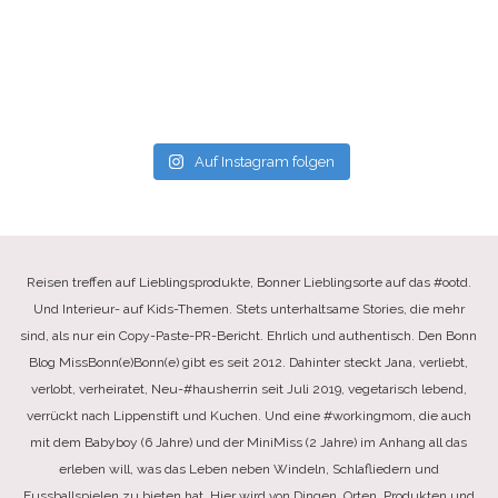
Auf Instagram folgen
Reisen treffen auf Lieblingsprodukte, Bonner Lieblingsorte auf das #ootd.
Und Interieur- auf Kids-Themen. Stets unterhaltsame Stories, die mehr
sind, als nur ein Copy-Paste-PR-Bericht. Ehrlich und authentisch. Den Bonn
Blog MissBonn(e)Bonn(e) gibt es seit 2012. Dahinter steckt Jana, verliebt,
verlobt, verheiratet, Neu-#hausherrin seit Juli 2019, vegetarisch lebend,
verrückt nach Lippenstift und Kuchen. Und eine #workingmom, die auch
mit dem Babyboy (6 Jahre) und der MiniMiss (2 Jahre) im Anhang all das
erleben will, was das Leben neben Windeln, Schlafliedern und
Fussballspielen zu bieten hat. Hier wird von Dingen, Orten, Produkten und