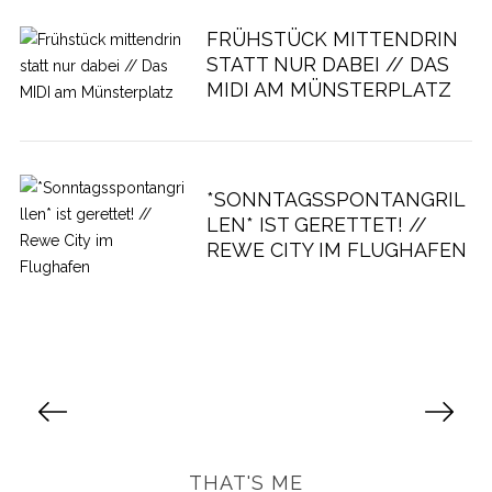
FRÜHSTÜCK MITTENDRIN
STATT NUR DABEI // DAS
MIDI AM MÜNSTERPLATZ
*SONNTAGSSPONTANGRIL
LEN* IST GERETTET! //
REWE CITY IM FLUGHAFEN
S
e
i
t
THAT'S ME