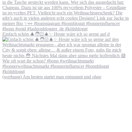
Einfach schön 🎄🧑🏻‍🎄✨ Heute wäre ich so gerne auf d
(werbung) Am besten startet man entspannt und ohne