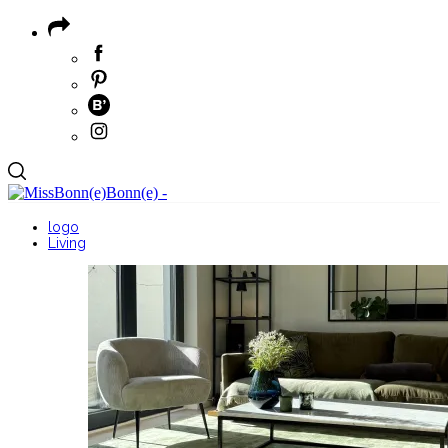
logo
Living