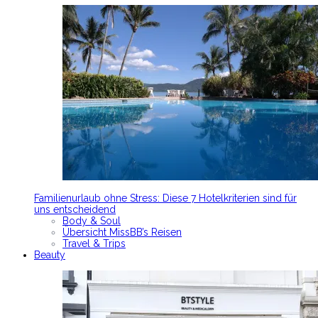
Familienurlaub ohne Stress: Diese 7 Hotelkriterien sind für
uns entscheidend
Body & Soul
Übersicht MissBB’s Reisen
Travel & Trips
Beauty