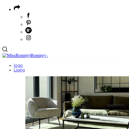
logo
Living