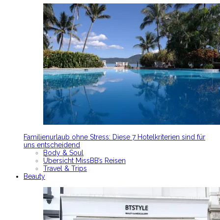
Familienurlaub ohne Stress: Diese 7 Hotelkriterien sind für
uns entscheidend
Body & Soul
Übersicht MissBB’s Reisen
Travel & Trips
Beauty