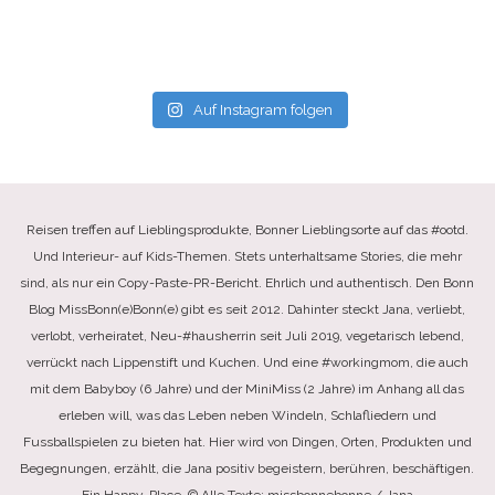
Auf Instagram folgen
Reisen treffen auf Lieblingsprodukte, Bonner Lieblingsorte auf das #ootd.
Und Interieur- auf Kids-Themen. Stets unterhaltsame Stories, die mehr
sind, als nur ein Copy-Paste-PR-Bericht. Ehrlich und authentisch. Den Bonn
Blog MissBonn(e)Bonn(e) gibt es seit 2012. Dahinter steckt Jana, verliebt,
verlobt, verheiratet, Neu-#hausherrin seit Juli 2019, vegetarisch lebend,
verrückt nach Lippenstift und Kuchen. Und eine #workingmom, die auch
mit dem Babyboy (6 Jahre) und der MiniMiss (2 Jahre) im Anhang all das
erleben will, was das Leben neben Windeln, Schlafliedern und
Fussballspielen zu bieten hat. Hier wird von Dingen, Orten, Produkten und
Begegnungen, erzählt, die Jana positiv begeistern, berühren, beschäftigen.