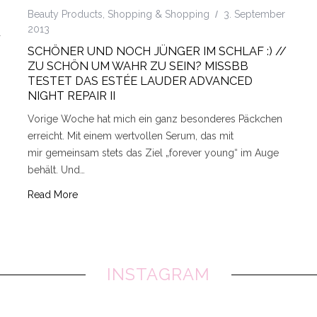
Beauty Products
,
Shopping & Shopping
3. September
2013
SCHÖNER UND NOCH JÜNGER IM SCHLAF :) //
ZU SCHÖN UM WAHR ZU SEIN? MISSBB
TESTET DAS ESTÉE LAUDER ADVANCED
NIGHT REPAIR II
Vorige Woche hat mich ein ganz besonderes Päckchen
erreicht. Mit einem wertvollen Serum, das mit
mir gemeinsam stets das Ziel „forever young“ im Auge
behält. Und…
Read More
INSTAGRAM