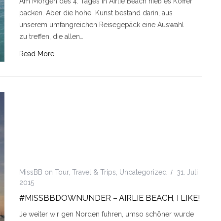
Am Morgen des 4. Tages in Airlie Beach hieß es Koffer
packen. Aber die hohe Kunst bestand darin, aus
unserem umfangreichen Reisegepäck eine Auswahl
zu treffen, die allen…
Read More
MissBB on Tour
,
Travel & Trips
,
Uncategorized
31. Juli
2015
#MISSBBDOWNUNDER – AIRLIE BEACH, I LIKE!
Je weiter wir gen Norden fuhren, umso schöner wurde