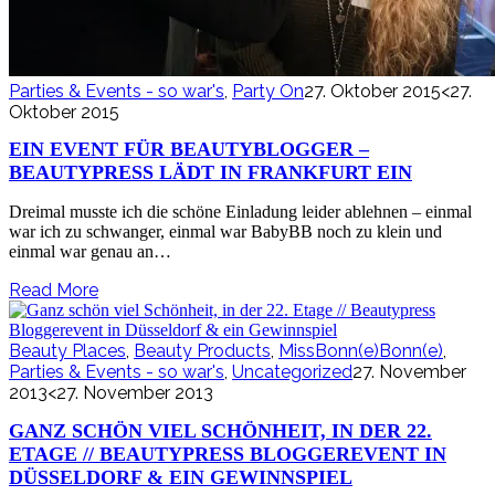
Parties & Events - so war's
,
Party On
27. Oktober 2015
<27.
Oktober 2015
EIN EVENT FÜR BEAUTYBLOGGER –
BEAUTYPRESS LÄDT IN FRANKFURT EIN
Dreimal musste ich die schöne Einladung leider ablehnen – einmal
war ich zu schwanger, einmal war BabyBB noch zu klein und
einmal war genau an…
Read More
Beauty Places
,
Beauty Products
,
MissBonn(e)Bonn(e)
,
Parties & Events - so war's
,
Uncategorized
27. November
2013
<27. November 2013
GANZ SCHÖN VIEL SCHÖNHEIT, IN DER 22.
ETAGE // BEAUTYPRESS BLOGGEREVENT IN
DÜSSELDORF & EIN GEWINNSPIEL