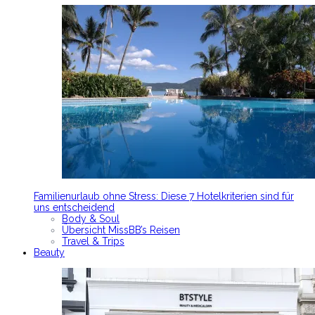
Familienurlaub ohne Stress: Diese 7 Hotelkriterien sind für
uns entscheidend
Body & Soul
Übersicht MissBB’s Reisen
Travel & Trips
Beauty