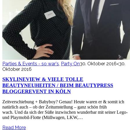
Parties & Events - so war's
,
Party On
30. Oktober 2016
<30.
Oktober 2016
SKYLINEVIEW & VIELE TOLLE
BEAUTYNEUHEITEN / BEIM BEAUTYPRESS
BLOGGEREVENT IN KÖLN
Zeitverschiebung + Babyboy? Genau! Heute waren er & somit ich
natürlich auch – ob der Zeitumstellung – ganz schön früh
wach. Und da sich der Süße inzwischen wunderbar mit seiner Lego-
und Playmobil-Flotte (Müllwagen, LKW,…
Read More