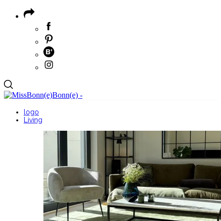
logo
Living