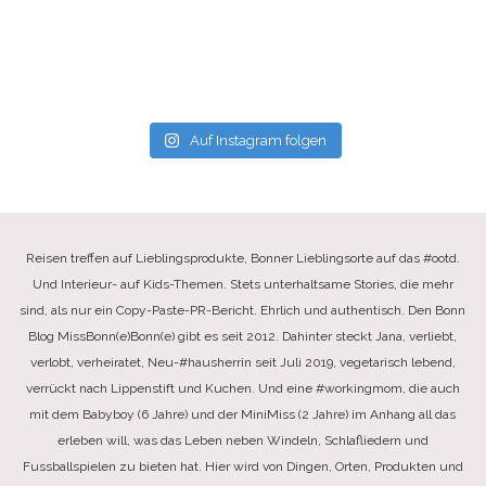
Auf Instagram folgen
Reisen treffen auf Lieblingsprodukte, Bonner Lieblingsorte auf das #ootd.
Und Interieur- auf Kids-Themen. Stets unterhaltsame Stories, die mehr
sind, als nur ein Copy-Paste-PR-Bericht. Ehrlich und authentisch. Den Bonn
Blog MissBonn(e)Bonn(e) gibt es seit 2012. Dahinter steckt Jana, verliebt,
verlobt, verheiratet, Neu-#hausherrin seit Juli 2019, vegetarisch lebend,
verrückt nach Lippenstift und Kuchen. Und eine #workingmom, die auch
mit dem Babyboy (6 Jahre) und der MiniMiss (2 Jahre) im Anhang all das
erleben will, was das Leben neben Windeln, Schlafliedern und
Fussballspielen zu bieten hat. Hier wird von Dingen, Orten, Produkten und