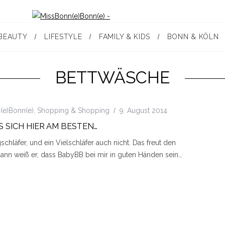
BEAUTY
LIFESTYLE
FAMILY & KIDS
BONN & KÖLN
BETTWÄSCHE
(e)Bonn(e)
,
Shopping & Shopping
9. August 2014
S SICH HIER AM BESTEN…
schläfer, und ein Vielschläfer auch nicht. Das freut den
dann weiß er, dass BabyBB bei mir in guten Händen sein…