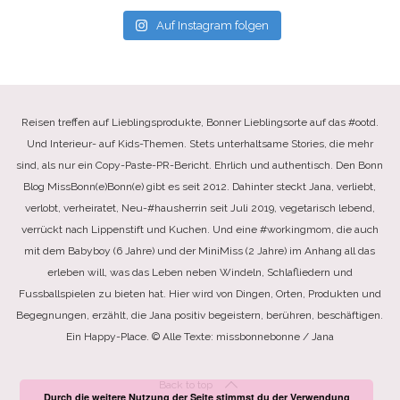
Auf Instagram folgen
Reisen treffen auf Lieblingsprodukte, Bonner Lieblingsorte auf das #ootd.
Und Interieur- auf Kids-Themen. Stets unterhaltsame Stories, die mehr
sind, als nur ein Copy-Paste-PR-Bericht. Ehrlich und authentisch. Den Bonn
Blog MissBonn(e)Bonn(e) gibt es seit 2012. Dahinter steckt Jana, verliebt,
verlobt, verheiratet, Neu-#hausherrin seit Juli 2019, vegetarisch lebend,
verrückt nach Lippenstift und Kuchen. Und eine #workingmom, die auch
mit dem Babyboy (6 Jahre) und der MiniMiss (2 Jahre) im Anhang all das
erleben will, was das Leben neben Windeln, Schlafliedern und
Fussballspielen zu bieten hat. Hier wird von Dingen, Orten, Produkten und
Begegnungen, erzählt, die Jana positiv begeistern, berühren, beschäftigen.
Ein Happy-Place. © Alle Texte: missbonnebonne / Jana
Back to top
Durch die weitere Nutzung der Seite stimmst du der Verwendung