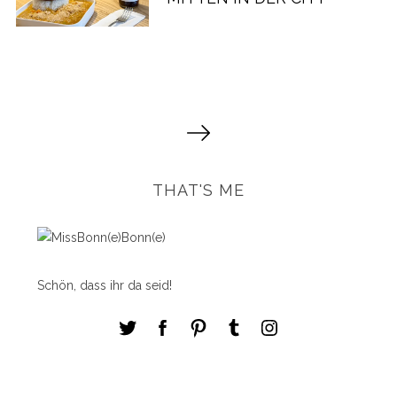
S
e
i
t
THAT'S ME
e
n
n
u
Schön, dass ihr da seid!
m
m
e
r
i
e