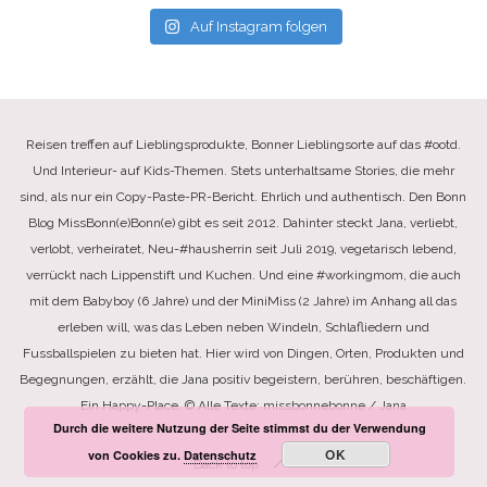
Auf Instagram folgen
Reisen treffen auf Lieblingsprodukte, Bonner Lieblingsorte auf das #ootd.
Und Interieur- auf Kids-Themen. Stets unterhaltsame Stories, die mehr
sind, als nur ein Copy-Paste-PR-Bericht. Ehrlich und authentisch. Den Bonn
Blog MissBonn(e)Bonn(e) gibt es seit 2012. Dahinter steckt Jana, verliebt,
verlobt, verheiratet, Neu-#hausherrin seit Juli 2019, vegetarisch lebend,
verrückt nach Lippenstift und Kuchen. Und eine #workingmom, die auch
mit dem Babyboy (6 Jahre) und der MiniMiss (2 Jahre) im Anhang all das
erleben will, was das Leben neben Windeln, Schlafliedern und
Fussballspielen zu bieten hat. Hier wird von Dingen, Orten, Produkten und
Begegnungen, erzählt, die Jana positiv begeistern, berühren, beschäftigen.
Ein Happy-Place. © Alle Texte: missbonnebonne / Jana
Durch die weitere Nutzung der Seite stimmst du der Verwendung
OK
von Cookies zu.
Datenschutz
Back to top