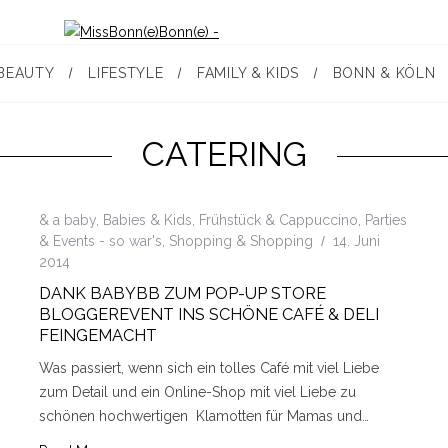
BEAUTY
LIFESTYLE
FAMILY & KIDS
BONN & KÖLN
CATERING
& a baby
,
Babies & Kids
,
Frühstück & Cappuccino
,
Parties
& Events - so war's
,
Shopping & Shopping
14. Juni
2014
DANK BABYBB ZUM POP-UP STORE
BLOGGEREVENT INS SCHÖNE CAFÉ & DELI
FEINGEMACHT
Was passiert, wenn sich ein tolles Café mit viel Liebe
zum Detail und ein Online-Shop mit viel Liebe zu
schönen hochwertigen Klamotten für Mamas und…