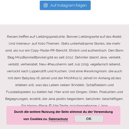
Auf Instagram folgen
Reisen treffen auf Lieblingsprodukte, Bonner Lieblingsorte auf das #ootd.
Und Interieur- auf Kids-Themen. Stets unterhaltsame Stories, die mehr
sind, als nur ein Copy-Paste-PR-Bericht. Ehrlich und authentisch. Den Bonn
Blog MissBonn(e)Bonn(e) gibt es seit 2012. Dahinter steckt Jana, verliebt,
verlobt, verheiratet, Neu-#hausherrin seit Juli 2019, vegetarisch lebend,
verrückt nach Lippenstift und Kuchen. Und eine #workingmom, die auch
mit dem Babyboy (6 Jahre) und der MiniMiss (2 Jahre) im Anhang all das
erleben will, was das Leben neben Windeln, Schlafliedern und
Fussballspielen zu bieten hat. Hier wird von Dingen, Orten, Produkten und
Begegnungen, erzählt, die Jana positiv begeistern, berühren, beschäftigen.
Ein Happy-Place. © Alle Texte: missbonnebonne / Jana
Durch die weitere Nutzung der Seite stimmst du der Verwendung
OK
von Cookies zu.
Datenschutz
Back to top