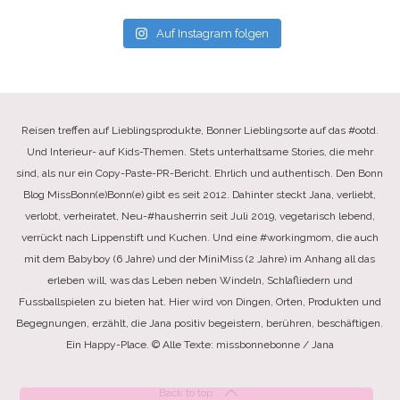
Auf Instagram folgen
Reisen treffen auf Lieblingsprodukte, Bonner Lieblingsorte auf das #ootd.
Und Interieur- auf Kids-Themen. Stets unterhaltsame Stories, die mehr
sind, als nur ein Copy-Paste-PR-Bericht. Ehrlich und authentisch. Den Bonn
Blog MissBonn(e)Bonn(e) gibt es seit 2012. Dahinter steckt Jana, verliebt,
verlobt, verheiratet, Neu-#hausherrin seit Juli 2019, vegetarisch lebend,
verrückt nach Lippenstift und Kuchen. Und eine #workingmom, die auch
mit dem Babyboy (6 Jahre) und der MiniMiss (2 Jahre) im Anhang all das
erleben will, was das Leben neben Windeln, Schlafliedern und
Fussballspielen zu bieten hat. Hier wird von Dingen, Orten, Produkten und
Begegnungen, erzählt, die Jana positiv begeistern, berühren, beschäftigen.
Ein Happy-Place. © Alle Texte: missbonnebonne / Jana
Back to top