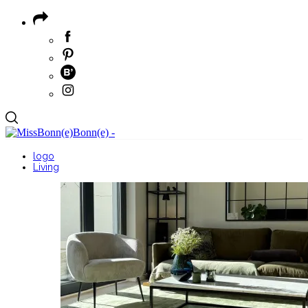
logo
Living