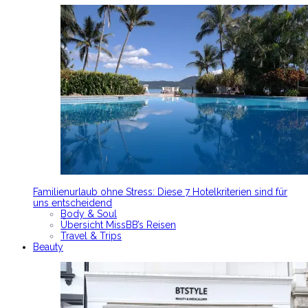
Familienurlaub ohne Stress: Diese 7 Hotelkriterien sind für
uns entscheidend
Body & Soul
Übersicht MissBB’s Reisen
Travel & Trips
Beauty