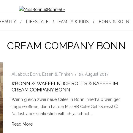
BEAUTY
LIFESTYLE
FAMILY & KIDS
BONN & KÖLN
CREAM COMPANY BONN
All about Bonn
,
Essen & Trinken
19. August 2017
#BONN // WAFFELN, ICE ROLLS & KAFFEE IM
CREAM COMPANY BONN
Wenn gleich zwei neue Cafés in Bonn innerhalb weniger
Tage eröffnen, dann hat die MissBB Café-Geh-Stress! 🙂
Na fast, aber schließlich will ich ja schnell…
Read More