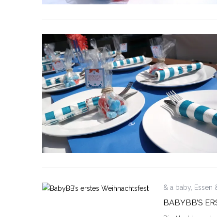
& a baby
,
Essen 
BABYBB’S E