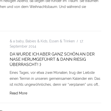
m heiligen Abend, da liegen die Kinder im Traum. Sie träumen
hen und von dem Weihnachtsbaum. Und während sie
& a baby
,
Babies & Kids
,
Essen & Trinken
17.
September 2014
DA WURDE ICH ABER GANZ SCHÖN AN DER
NASE HERUMGEFÜHRT & DANN RIESIG
ÜBERRASCHT! :)
Eines Tages, vor etwa zwei Monaten, trug der Liebste
einen Termin in unseren gemeinsamen Kalender ein. Das
ist nichts ungewöhnliches, denn wir “verplanen” uns oft…
Read More