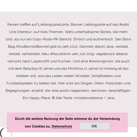
Reisen treffen auf Lieblingsprodukte, Bonner Lieblingsorte auf das #ootd.
Und Interieur- auf Kids-Themen. Stets unterhaltsame Stories, die mehr
sind, als nur ein Copy-Paste-PR-Bericht. Ehrlich und authentisch. Den Bonn
Blog MissBonn(e)Bonn(e) gibt es seit 2012. Dahinter steckt Jana, verliebt,
verlobt, verheiratet, Neu-#hausherrin seit Juli 2019, vegetarisch lebend,
verrückt nach Lippenstift und Kuchen. Und eine #workingmom, die auch
mit dem Babyboy (6 Jahre) und der MiniMiss (2 Jahre) im Anhang all das
erleben will, was das Leben neben Windeln, Schlafliedern und
Fussballspielen zu bieten hat. Hier wird von Dingen, Orten, Produkten und
Begegnungen, erzählt, die Jana positiv begeistern, berühren, beschäftigen.
Ein Happy-Place. © Alle Texte: missbonnebonne / Jana
Back to top
Durch die weitere Nutzung der Seite stimmst du der Verwendung
OK
von Cookies zu.
Datenschutz