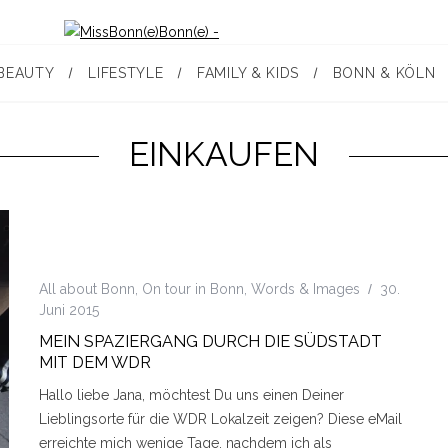
BEAUTY
LIFESTYLE
FAMILY & KIDS
BONN & KÖLN
EINKAUFEN
All about Bonn
,
On tour in Bonn
,
Words & Images
30.
Juni 2015
MEIN SPAZIERGANG DURCH DIE SÜDSTADT
MIT DEM WDR
Hallo liebe Jana, möchtest Du uns einen Deiner
Lieblingsorte für die WDR Lokalzeit zeigen? Diese eMail
erreichte mich wenige Tage, nachdem ich als