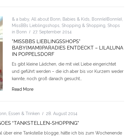
& a baby
,
All about Bonn
,
Babies & Kids
,
Bonn(e)Bonn(e)
,
MissBBs Lieblingsshops
,
Shopping & Shopping
,
Shops
in Bonn
27. September 2014
*MISSBBS LIEBLINGSSHOPS*
BABY(MAMI)PARADIES ENTDECKT – LILALUNA
IN POPPELSDORF
Es gibt kleine Lädchen, die mit viel Liebe eingerichtet
und geführt werden – die ich aber bis vor Kurzem weder
kannte, noch groß danach gesucht…
Read More
Bonn
,
Essen & Trinken
28. August 2014
GOES “TANKSTELLEN-SHOPPING”
l über eine Tankstelle blogge, hätte ich bis zum Wochenende