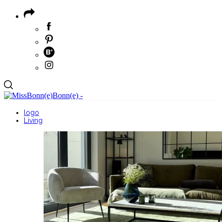
logo
Living