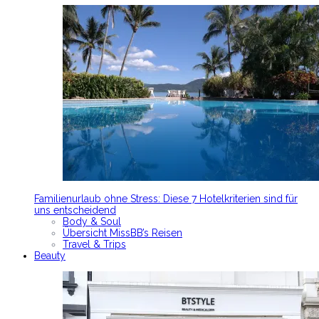
Familienurlaub ohne Stress: Diese 7 Hotelkriterien sind für
uns entscheidend
Body & Soul
Übersicht MissBB’s Reisen
Travel & Trips
Beauty