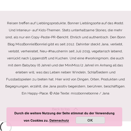
Reisen treffen auf Lieblingsprodukte, Bonner Lieblingsorte auf das #ootd.
Und Interieur- auf Kids-Themen. Stets unterhaltsame Stories, die mehr
sind, als nur ein Copy-Paste-PR-Bericht. Ehrlich und authentisch. Den Bonn
Blog MissBonn(e)Bonn(e) gibt es seit 2012. Dahinter steckt Jana, verliebt,
verlobt, verheiratet, Neu-#hausherrin seit Juli 2019, vegetarisch lebend,
verrückt nach Lippenstift und Kuchen. Und eine #workingmom, die auch
mit dem Babyboy (6 Jahre) und der MiniMiss (2 Jahre) im Anhang all das
erleben will, was das Leben neben Windeln, Schlafliedern und
Fussballspielen zu bieten hat. Hier wird von Dingen, Orten, Produkten und
Begegnungen, erzählt, die Jana positiv begeistern, berühren, beschäftigen.
Ein Happy-Place. © Alle Texte: missbonnebonne / Jana
Back to top
Durch die weitere Nutzung der Seite stimmst du der Verwendung
OK
von Cookies zu.
Datenschutz