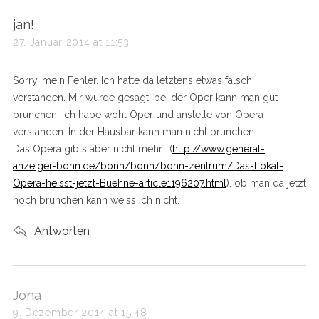
s
jan!
a
27. Januar 2014 at 11:53
y
s
Sorry, mein Fehler. Ich hatte da letztens etwas falsch
:
verstanden. Mir wurde gesagt, bei der Oper kann man gut
brunchen. Ich habe wohl Oper und anstelle von Opera
verstanden. In der Hausbar kann man nicht brunchen.
Das Opera gibts aber nicht mehr… (
http://www.general-
anzeiger-bonn.de/bonn/bonn/bonn-zentrum/Das-Lokal-
Opera-heisst-jetzt-Buehne-article1196207.html
), ob man da jetzt
noch brunchen kann weiss ich nicht.
Antworten
s
Jona
a
9. Dezember 2014 at 15:48