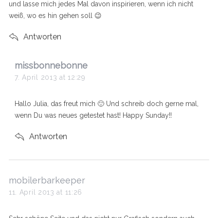
und lasse mich jedes Mal davon inspirieren, wenn ich nicht
weiß, wo es hin gehen soll 😉
Antworten
s
missbonnebonne
a
7. April 2013 at 12:29
y
s
Hallo Julia, das freut mich 🙂 Und schreib doch gerne mal,
:
wenn Du was neues getestet hast! Happy Sunday!!
Antworten
s
mobilerbarkeeper
a
11. April 2013 at 11:26
y
s