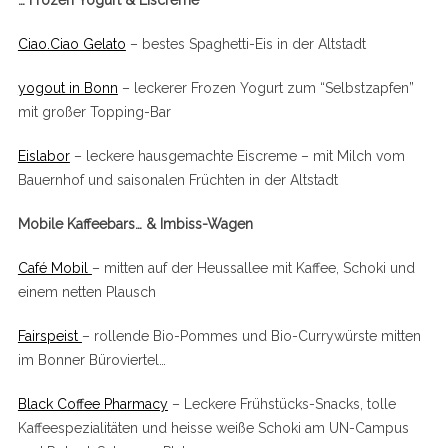
… Frozen Yogurt & Eiscreme
Ciao.Ciao Gelato
– bestes Spaghetti-Eis in der Altstadt
yogout in Bonn
– leckerer Frozen Yogurt zum “Selbstzapfen”
mit großer Topping-Bar
Eislabor
– leckere hausgemachte Eiscreme – mit Milch vom
Bauernhof und saisonalen Früchten in der Altstadt
S
Mobile Kaffeebars… & Imbiss-Wagen
e
a
r
Café Mobil
– mitten auf der Heussallee mit Kaffee, Schoki und
c
einem netten Plausch
h
f
Fairspeist
– rollende Bio-Pommes und Bio-Currywürste mitten
o
im Bonner Büroviertel…
r
:
Black Coffee Pharmacy
– Leckere Frühstücks-Snacks, tolle
Kaffeespezialitäten und heisse weiße Schoki am UN-Campus