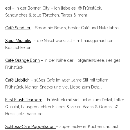
epi
– in der Bonner City – ich liebe es! 🙂 Frühstück,
Sandwiches & tolle Törtchen, Tartes & mehr
Café Schöller
– Smoothie Bowls, bester Café und Nutellabrot
Spira Mirabilis
– die Naschwerkstatt – mit hausgemachten
Köstlichkeiten
Café Orange Bonn
– in der Nähe der Hofgartenwiese, riesiges
Frühstück
Café Lieblich
– süßes Café im 50er Jahre Stil mit tollem
Frühstück, kleinen Snacks und viel Liebe zum Detail
First Flush Tearoom
– Frühstück mit viel Liebe zum Detail, toller
Qualität, hausgemachten Eistees & vielen Aaahs & Ooohs.. //
Heisst jetzt VarieTee
Schloss-Café Poppelsdorf
– super leckerer Kuchen und laut