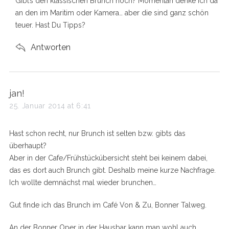
Gibt’s den klassischen Brunch noch? Momentan denke ich da
an den im Maritim oder Kamera… aber die sind ganz schön
teuer. Hast Du Tipps?
Antworten
s
jan!
a
25. Januar 2014 at 6:41
y
s
Hast schon recht, nur Brunch ist selten bzw. gibts das
:
überhaupt?
Aber in der Cafe/Frühstückübersicht steht bei keinem dabei,
das es dort auch Brunch gibt. Deshalb meine kurze Nachfrage.
Ich wollte demnächst mal wieder brunchen…
Gut finde ich das Brunch im Café Von & Zu, Bonner Talweg.
An der Bonner Oper in der Hausbar kann man wohl auch