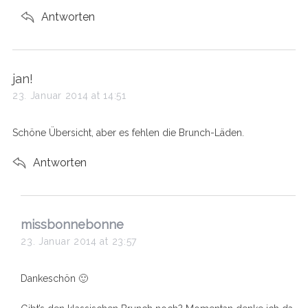
Antworten
s
jan!
a
23. Januar 2014 at 14:51
y
s
Schöne Übersicht, aber es fehlen die Brunch-Läden.
:
Antworten
s
missbonnebonne
a
23. Januar 2014 at 23:57
y
s
Dankeschön 🙂
: