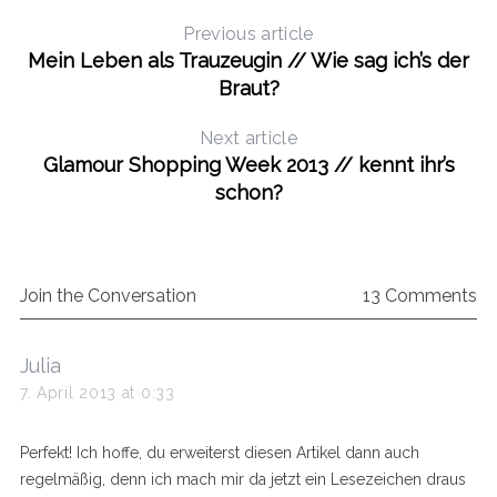
Previous article
Mein Leben als Trauzeugin // Wie sag ich’s der
Braut?
Next article
Glamour Shopping Week 2013 // kennt ihr’s
schon?
Join the Conversation
13 Comments
s
Julia
a
7. April 2013 at 0:33
y
s
Perfekt! Ich hoffe, du erweiterst diesen Artikel dann auch
:
regelmäßig, denn ich mach mir da jetzt ein Lesezeichen draus