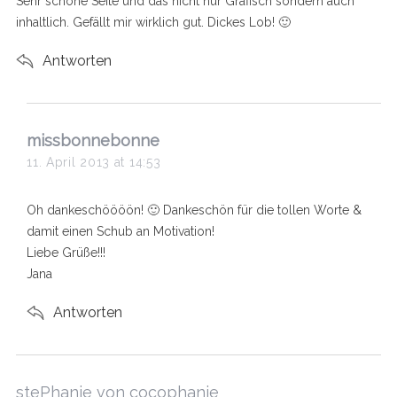
Sehr schöne Seite und das nicht nur Grafisch sondern auch
:
inhaltlich. Gefällt mir wirklich gut. Dickes Lob! 🙂
Antworten
s
missbonnebonne
a
11. April 2013 at 14:53
y
s
Oh dankeschöööön! 🙂 Dankeschön für die tollen Worte &
:
damit einen Schub an Motivation!
Liebe Grüße!!!
Jana
Antworten
s
stePhanie von cocophanie