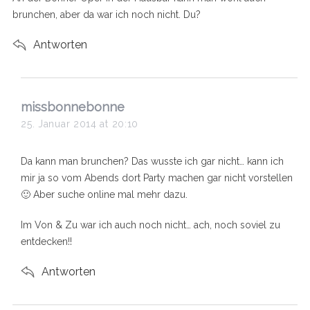
brunchen, aber da war ich noch nicht. Du?
Antworten
s
missbonnebonne
a
25. Januar 2014 at 20:10
y
s
Da kann man brunchen? Das wusste ich gar nicht… kann ich
:
mir ja so vom Abends dort Party machen gar nicht vorstellen
🙂 Aber suche online mal mehr dazu.
Im Von & Zu war ich auch noch nicht… ach, noch soviel zu
entdecken!!
Antworten