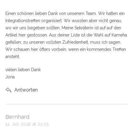
y
s
Einen schönen lieben Dank von unserem Team. Wir hatten ein
:
Integrationstreffen organisiert. Wir wussten aber nicht genau,
wo wir uns begeben sollten. Meine Sekräterin ist auf auf den
Artikel hier gestossen. Aus deiner Liste ist die Wahl auf Kameha
gefallen, zu unseren vollsten Zufriedenheit, muss ich sagen.
Wir schauen hier öfters vorbein, wenn ein kommendes Treffen
ansteht.
vielen lieben Dank
Jona
Antworten
s
Bernhard
a
11. Juli 2016 at 21:05
y