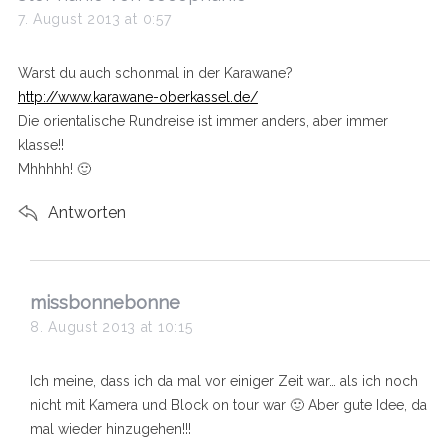
a
7. August 2013 at 0:57
y
s
Warst du auch schonmal in der Karawane?
:
http://www.karawane-oberkassel.de/
Die orientalische Rundreise ist immer anders, aber immer
klasse!!
Mhhhhh! 🙂
Antworten
s
missbonnebonne
a
8. August 2013 at 10:15
y
s
Ich meine, dass ich da mal vor einiger Zeit war… als ich noch
:
nicht mit Kamera und Block on tour war 🙂 Aber gute Idee, da
mal wieder hinzugehen!!!