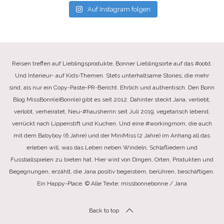
Auf Instagram folgen
Reisen treffen auf Lieblingsprodukte, Bonner Lieblingsorte auf das #ootd.
Und Interieur- auf Kids-Themen. Stets unterhaltsame Stories, die mehr
sind, als nur ein Copy-Paste-PR-Bericht. Ehrlich und authentisch. Den Bonn
Blog MissBonn(e)Bonn(e) gibt es seit 2012. Dahinter steckt Jana, verliebt,
verlobt, verheiratet, Neu-#hausherrin seit Juli 2019, vegetarisch lebend,
verrückt nach Lippenstift und Kuchen. Und eine #workingmom, die auch
mit dem Babyboy (6 Jahre) und der MiniMiss (2 Jahre) im Anhang all das
erleben will, was das Leben neben Windeln, Schlafliedern und
Fussballspielen zu bieten hat. Hier wird von Dingen, Orten, Produkten und
Begegnungen, erzählt, die Jana positiv begeistern, berühren, beschäftigen.
Ein Happy-Place. © Alle Texte: missbonnebonne / Jana
Back to top