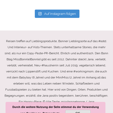
Auf Instagram folgen
Reisen treffen auf Lieblingsprodukte, Bonner Lieblingsorte auf das #ootd.
Und Interieur- auf Kids-Themen. Stets unterhaltsame Stories, die mehr
sind, als nur ein Copy-Paste-PR-Bericht. Ehrlich und authentisch. Den Bonn
Blog MissBonn(e)Bonn(e) gibt es seit 2012. Dahinter steckt Jana, verliebt,
verlobt, verheiratet, Neu-#hausherrin seit Juli 2019, vegetarisch lebend,
verrückt nach Lippenstift und Kuchen. Und eine #workingmom, die auch
mit dem Babyboy (6 Jahre) und der MiniMiss (2 Jahre) im Anhang all das
erleben will, was das Leben neben Windeln, Schlafliedern und
Fussballspielen zu bieten hat. Hier wird von Dingen, Orten, Produkten und
Begegnungen, erzählt, die Jana positiv begeistern, berühren, beschäftigen.
Ein Happy-Place. © Alle Texte: missbonnebonne / Jana
Durch die weitere Nutzung der Seite stimmst du der Verwendung