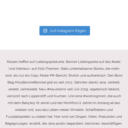
Auf Instagram folgen
Reisen treffen auf Lieblingsprodukte, Bonner Lieblingsorte auf das #ootd.
Und Interieur- auf Kids-Themen. Stets unterhaltsame Stories, die mehr
sind, als nur ein Copy-Paste-PR-Bericht. Ehrlich und authentisch. Den Bonn
Blog MissBonn(e)Bonn(e) gibt es seit 2012. Dahinter steckt Jana, verliebt,
verlobt, verheiratet, Neu-#hausherrin seit Juli 2019, vegetarisch lebend,
verrückt nach Lippenstift und Kuchen. Und eine #workingmom, die auch
mit dem Babyboy (6 Jahre) und der MiniMiss (2 Jahre) im Anhang all das
erleben will, was das Leben neben Windeln, Schlafliedern und
Fussballspielen zu bieten hat. Hier wird von Dingen, Orten, Produkten und
Begegnungen, erzählt, die Jana positiv begeistern, berühren, beschäftigen.