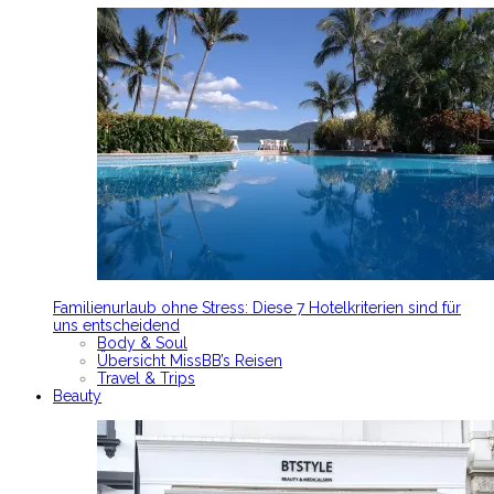
Familienurlaub ohne Stress: Diese 7 Hotelkriterien sind für
uns entscheidend
Body & Soul
Übersicht MissBB’s Reisen
Travel & Trips
Beauty