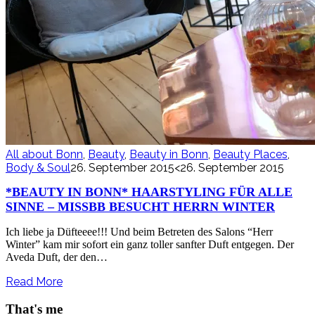
All about Bonn
,
Beauty
,
Beauty in Bonn
,
Beauty Places
,
Body & Soul
26. September 2015
<26. September 2015
*BEAUTY IN BONN* HAARSTYLING FÜR ALLE
SINNE – MISSBB BESUCHT HERRN WINTER
Ich liebe ja Düfteeee!!! Und beim Betreten des Salons “Herr
Winter” kam mir sofort ein ganz toller sanfter Duft entgegen. Der
Aveda Duft, der den…
Read More
That's me