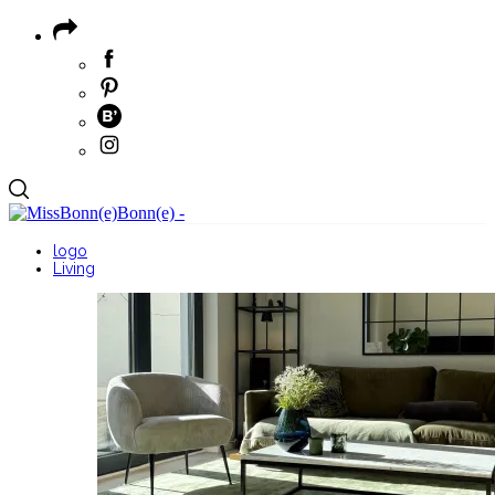
logo
Living