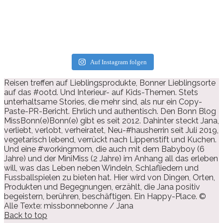
Auf Instagram folgen
Reisen treffen auf Lieblingsprodukte, Bonner Lieblingsorte
auf das #ootd. Und Interieur- auf Kids-Themen. Stets
unterhaltsame Stories, die mehr sind, als nur ein Copy-
Paste-PR-Bericht. Ehrlich und authentisch. Den Bonn Blog
MissBonn(e)Bonn(e) gibt es seit 2012. Dahinter steckt Jana,
verliebt, verlobt, verheiratet, Neu-#hausherrin seit Juli 2019,
vegetarisch lebend, verrückt nach Lippenstift und Kuchen.
Und eine #workingmom, die auch mit dem Babyboy (6
Jahre) und der MiniMiss (2 Jahre) im Anhang all das erleben
will, was das Leben neben Windeln, Schlafliedern und
Fussballspielen zu bieten hat. Hier wird von Dingen, Orten,
Produkten und Begegnungen, erzählt, die Jana positiv
begeistern, berühren, beschäftigen. Ein Happy-Place. ©
Alle Texte: missbonnebonne / Jana
Back to top