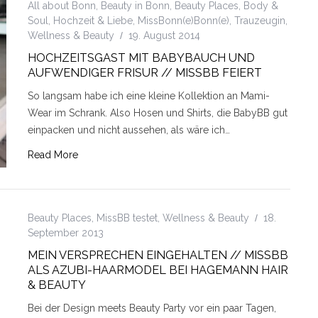
All about Bonn
,
Beauty in Bonn
,
Beauty Places
,
Body &
Soul
,
Hochzeit & Liebe
,
MissBonn(e)Bonn(e)
,
Trauzeugin
,
Wellness & Beauty
19. August 2014
HOCHZEITSGAST MIT BABYBAUCH UND
AUFWENDIGER FRISUR // MISSBB FEIERT
So langsam habe ich eine kleine Kollektion an Mami-
Wear im Schrank. Also Hosen und Shirts, die BabyBB gut
einpacken und nicht aussehen, als wäre ich…
Read More
Beauty Places
,
MissBB testet
,
Wellness & Beauty
18.
September 2013
MEIN VERSPRECHEN EINGEHALTEN // MISSBB
ALS AZUBI-HAARMODEL BEI HAGEMANN HAIR
& BEAUTY
Bei der Design meets Beauty Party vor ein paar Tagen,