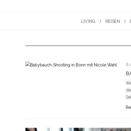
LIVING
REISEN
& 
B
We
di
Se
Re