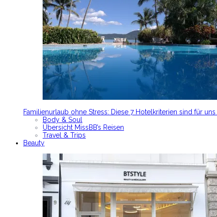
Familienurlaub ohne Stress: Diese 7 Hotelkriterien sind für un
Body & Soul
Übersicht MissBB’s Reisen
Travel & Trips
Beauty