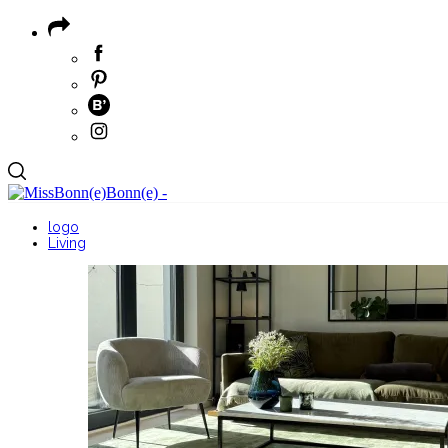
logo
Living