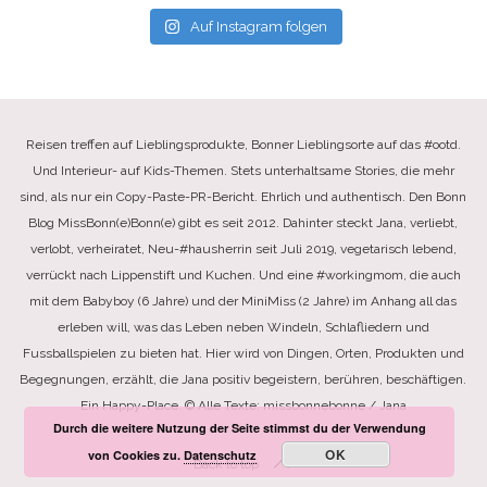
Auf Instagram folgen
Reisen treffen auf Lieblingsprodukte, Bonner Lieblingsorte auf das #ootd.
Und Interieur- auf Kids-Themen. Stets unterhaltsame Stories, die mehr
sind, als nur ein Copy-Paste-PR-Bericht. Ehrlich und authentisch. Den Bonn
Blog MissBonn(e)Bonn(e) gibt es seit 2012. Dahinter steckt Jana, verliebt,
verlobt, verheiratet, Neu-#hausherrin seit Juli 2019, vegetarisch lebend,
verrückt nach Lippenstift und Kuchen. Und eine #workingmom, die auch
mit dem Babyboy (6 Jahre) und der MiniMiss (2 Jahre) im Anhang all das
erleben will, was das Leben neben Windeln, Schlafliedern und
Fussballspielen zu bieten hat. Hier wird von Dingen, Orten, Produkten und
Begegnungen, erzählt, die Jana positiv begeistern, berühren, beschäftigen.
Ein Happy-Place. © Alle Texte: missbonnebonne / Jana
Durch die weitere Nutzung der Seite stimmst du der Verwendung
OK
von Cookies zu.
Datenschutz
Back to top