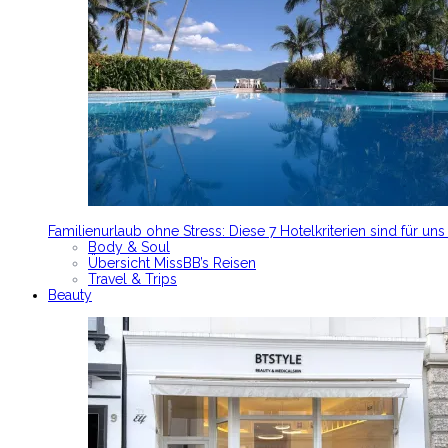
Familienurlaub ohne Stress: Diese 7 Hotelkriterien sind für un
Body & Soul
Übersicht MissBB’s Reisen
Travel & Trips
Beauty