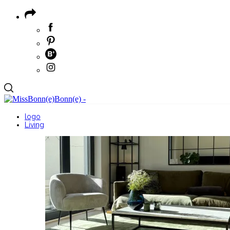
logo
Living